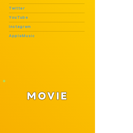
Twitter
YouTube
Instagram
AppleMusic
1996年生まれ、横浜市出身。11歳からピアノを始め作曲やピアノのコンクールで優勝したのち、日本サクソフォーン協会主催第16回Jr.サクソフォーンコンクール第１位を受賞。神奈川県立弥栄高等学校芸術科音楽専攻を経て東京藝術大学器楽科在学中、学内選抜によりソリストとして藝大フィルハーモニア管弦楽団とパガニーニ作曲ヴァイオリン協奏曲第1番を共演（ソプラノサクソフォーン版世界初演）。全国ツアーを始め自主企画はこれまでに200公演を超える。卒業後はライブ配信や動画配信を駆使し”日本どこでも平等に音楽に触れられる社会づくり”を目的とした活動に主軸を置く。リリースソロアルバムは9枚、路上ライブやボランティア公演も精力的に行い、年間公演数は約100公演。2020年タクティカートオーケストラ最初のソリストに抜擢されグラズノフ作曲サクソフォーン協奏曲を共演。これまでにサクソフォーンを、田村哲、田村真寛、冨岡和男、須川展也、大石将紀の各氏に師事。マスタークラスなどで、Jérôme Laran、大森義基、有村純親、福本信太郎、Levente
Puskás、下地啓二、Claude Derangle、Nikita Zimin、松下洋、Arno Bornkampの各氏のレッスンを受講。
MOVIE