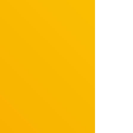
【2015年】「恋仲」
【2016年】「好きな人がいること」
【2017年】「この声をきみに」
【2019年】
・連続テレビ小説「なつぞら」山田靖枝 役
・「びしょ濡れ探偵 水野羽衣」主演・水野羽衣 役
【2020年】
・WOWOWオリジナルドラマ「ぴぷる～AIと結婚生活はじめました～」
・「あのコの夢を見たんです。」第5話「フウセンガム」
【2021年】
・「警視庁・捜査一課長season5 」第6話
・「つまり好きって言いたいんだけど、」主演・冴島千歳 役
【2023年】
・「正義の天秤 season2 」西園寺咲良 役
・「なれの果ての僕ら」桐嶋未来 役
・「結婚予定日」主演 河合佳子 役
コンサート
【2015年】