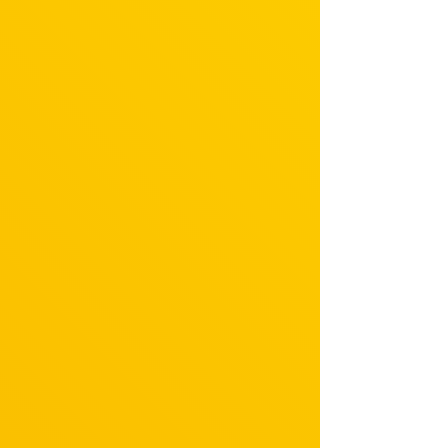
【2016年】
第8回CDショップ大賞・入賞「HAPPY」
【2023年】
第30回読売演劇大賞 杉村春子賞（「ミネオラ・ツインズ」「ザ・ウェルキン」）
舞台
【2016年】
・地球ゴージャス「The Love Bugs」
・ミュージカル「わたしは真悟」
【2017年】ミュージカル「リトル・ヴォイス」初主演
【2018年】ミュージカル「ファン・ホーム」
【2018年】新感線☆RS「メタルマクベス」disc2
【2019年】ミュージカル「怪人と探偵」
【2020年】
・岩井秀人（WARE）プロデュース「いきなり本読み！」
・ミュージカル「両国花錦闘士」
【2021年】朗読劇「恋を読むinクリエ「逃げるは恥だが役に立つ」」
【2022年】
・舞台「ミネオラ・ツインズ～六場、四つの夢、(最低)六つのウィッグからなるコメディ～」
・舞台「ザ・ウェルキン」