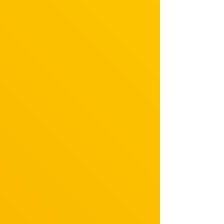
【2023年】
・ミュージカル「おとこたち」
・舞台「シラの恋文」
【2024年】ミュージカル「この世界の片隅に」
映画
【2013年】「カノジョは嘘を愛しすぎてる」
【2014年】「舞妓はレディ」
【2017年】
「チア☆ダン～女子高生がチアダンスで全米制覇しちゃったホントの話～」
【2018年】
「日本大学芸術学部映画学科 卒業制作「ふっかつのじゅもん」」
【2019年】「あの日のオルガン」
【2021年】「犬部！」
【2022年】「ホリック ｘｘｘHOLiC」
TVドラマ
【2014年】
・「死神くん」第1話-大西福子 役
・「水球ヤンキース」
・「世にも奇妙な物語」