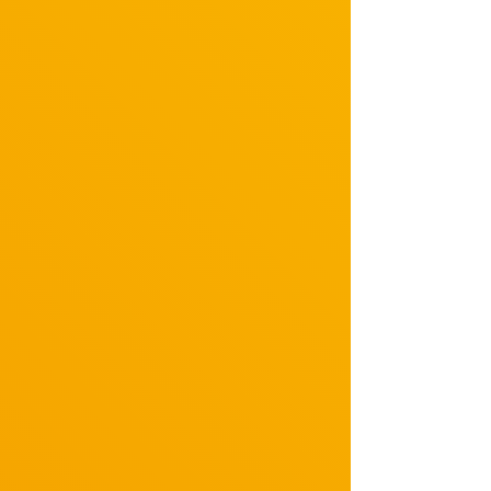
・5月 大原櫻子 2023 ライブハウスツアー「10(天)まで届け!!」
・10月 Zeppツアー2023「10(点)灯式」
【2024年】
・2月～3月 「大原櫻子 Premium Concert 2024「Not just I」」
著作
【2022年】
「大原櫻子 演劇報告書」(小鳥遊書房 2022年1月10日)
声優
【2015年】
「映画ちびまる子ちゃん イタリアから来た少年」アンドレアのお母さん 役
ラジオドラマ
【2014年】
「オオカミの末裔」 主演・守山真琴 役
ラジオパーソナリティ
【2013年～2015年】
・大原櫻子のオールナイトニッポンR
・大原櫻子のオールナイトニッポン0(ZERO)
・大原櫻子 Happy Tuning!
リリース