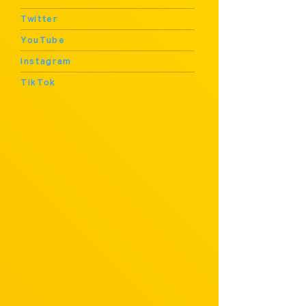
Twitter
YouTube
Instagram
TikTok
1996年1月10日、東京都生まれ。日本大学藝術学部映画学科卒業。
2013年、映画「カノジョは嘘を愛しすぎてる」全国ヒロインオーディションで5,000人の中から抜擢され、スクリーン&CD同時デビューを果たす。
2015年「第66回NHK紅白歌合戦」に初出場。
受賞歴
【2013年】
第23回日本映画批評家大賞・新人賞・小森和子賞（「カノジョは嘘を愛しすぎてる」）
【2014年】
第56回日本レコード大賞・新人賞
【2015年】
第52回ギャラクシー賞・奨励賞（「オオカミの末裔」）