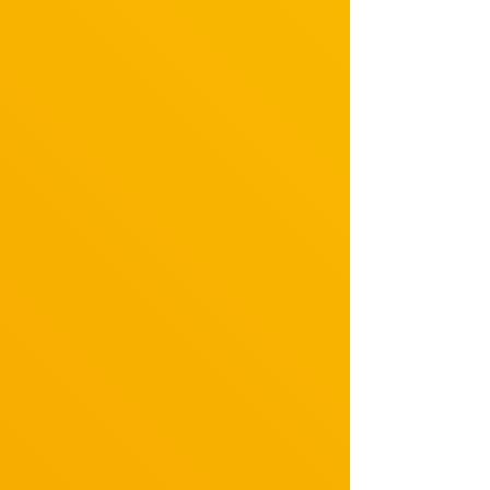
・4月～5月 1st TOUR 「CHERRYYY BLOSSOOOOM!!!」
・10月～11月 2nd TOUR 「秋桜タルトを召し上がれっ☆」
【2016年】
8月～10月 3rd TOUR 「CARVIVAL」
【2017年】
10月～11月 4th TOUR「ACCECHERRY BOX」
【2018年】
6月～7月 5th TOUR「Enjoy?」
【2019年】
5月～7月 Anniversaryコンサート「CAMON! ～FROM NOW ON～」
【2020年】
1月 大原櫻子 Premium Concert 2020「I am not I 」
【2021年】
4月～6月 全国ツアー｢大原櫻子 CONCERT TOUR 2021“Which?” ｣
【2022年】
・3月～4月 大原櫻子 Premium Concert 2022 「For You～あなたが作る櫻子Live～」
・10月 「billboard classics 大原櫻子 Premium Symphonic Concert 2022」
・12月 ライブハウスツアー「ライブハウスでFANFARE!!」
【2023年】